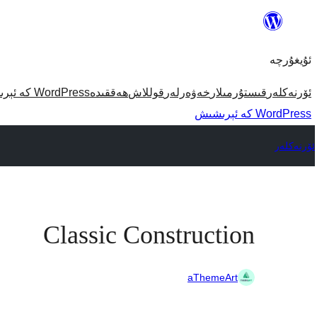
مەزمۇنغا
ئاتلاش
ئۇيغۇرچە
ئۆرنەكلەر
قىستۇرمىلار
خەۋەرلەر
قوللاش
ھەققىدە
WordPress كە ئېرىشىش
WordPress كە ئېرىشىش
ئۆرنەكلەر
Classic Construction
aThemeArt