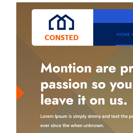
ئالدىن كۆزەت
چۈشۈر
بۇ
Consted
نىڭ بالا ئۆرنەكى.
نەشرى
1.1.3
ئاخىرقى يېڭىلانغان ۋاقتى
2025-يىل 25-7
ئاكتىپ ئورنىتىش سانى
30+
WordPress نەشرى
5.0
PHP نەشرى
7.0
ئۆرنەك باش بېتى