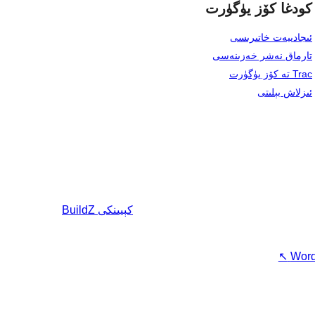
كودغا كۆز يۈگۈرت
ئىجادىيەت خاتىرىسى
تارماق نەشر خەزىنەسى
Trac تە كۆز يۈگۈرت
ئىزلاش بېلىتى
كېيىنكى
BuildZ
↖
Word