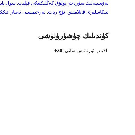
تەۋسىيەلىك سۈرەت
, 
تولۇق كەڭلىكتىكى قېلىپ
, 
سول يانب
ئىنكاسلىرى قاتلاملىق
, 
ئۈچ رەت
, 
تەرجىمىسى تەييار
, 
ئىكك
كۈندىلىك چۈشۈرۈلۈشى
ئاكتىپ ئورنىتىش سانى:
30+