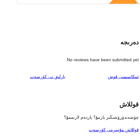
دەرىجە
No reviews have been submitted yet.
ئىنكاس
ئىنكاسىمنى قوش
بارلىق
نى كۆرسەت
قوللاش
چۈشەندۈرۈشىڭىز بارمۇ؟ ياردەم لازىممۇ؟
قوللاش مۇنبىرىنى كۆرسەت