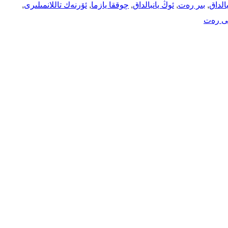
الداق
, 
بىر رەت
, 
ئوڭ يانبالداق
, 
چوققا يازما
, 
ئۆرنەك تاللانمىلىرى
, 
ى رەت