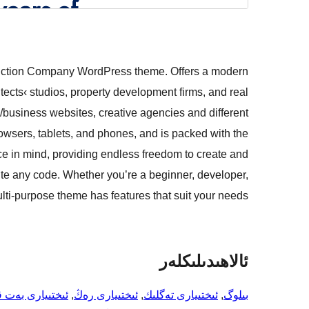
truction Company WordPress theme. Offers a modern
ects‹ studios, property development firms, and real
e/business websites, creative agencies and different
owsers, tablets, and phones, and is packed with the
ce in mind, providing endless freedom to create and
ite any code. Whether you’re a beginner, developer,
ulti-purpose theme has features that suit your needs.
ئالاھىدىلىكلەر
بىلوگ
, 
ئىختىيارى تەگلىك
, 
ئىختىيارى رەڭ
, 
ئىختىيارى بەت 