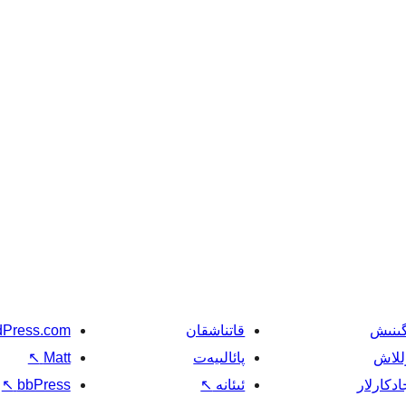
گىنىش
قاتناشقان
Press.com
للاش
پائالىيەت
Matt
↖
ادكارلار
ئىئانە
↖
bbPress
↖