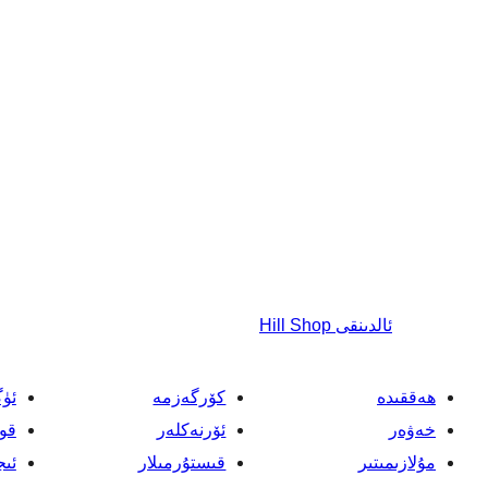
ئالدىنقى
Hill Shop
ھەققىدە
كۆرگەزمە
ئۈ
خەۋەر
ئۆرنەكلەر
قو
مۇلازىمىتىر
قىستۇرمىلار
ئىج