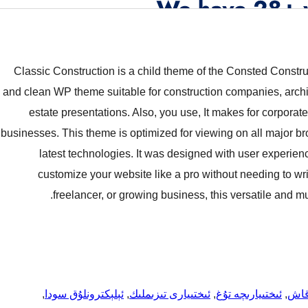
Classic Construction is a child theme of the Consted Cons
and clean WP theme suitable for construction companies, archit
estate presentations. Also, you use, It makes for corporat
businesses. This theme is optimized for viewing on all major br
latest technologies. It was designed with user experien
customize your website like a pro without needing to wr
freelancer, or growing business, this versatile and m
قاش
, 
ئىختىيارىچە تۇغ
, 
ئىختىيارى تىزىملىك
, 
ئېلېكترونلۇق سودا
, 