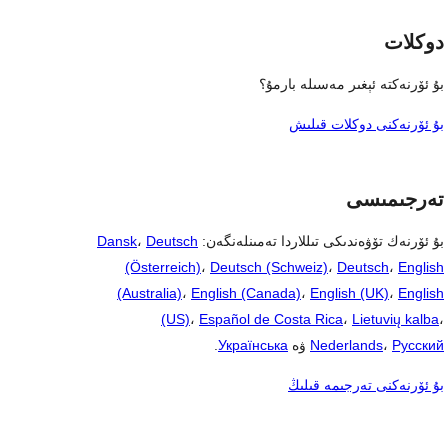
دوكلات
بۇ ئۆرنەكتە ئېغىر مەسىلە بارمۇ؟
بۇ ئۆرنەكنى دوكلات قىلىش
تەرجىمىسى
بۇ ئۆرنەك تۆۋەندىكى تىللاردا تەمىنلەنگەن:
Deutsch
،
Dansk
(Österreich)
،
Deutsch (Schweiz)
،
Deutsch
،
English
(Australia)
،
English (Canada)
،
English (UK)
،
English
(US)
،
Español de Costa Rica
،
Lietuvių kalba
،
Русский
،
Nederlands
ۋە
Українська
.
بۇ ئۆرنەكنى تەرجىمە قىلىڭ