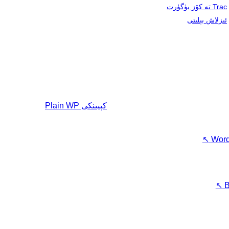
Trac تە كۆز يۈگۈرت
ئىزلاش بېلىتى
كېيىنكى
Plain WP
↖
Word
↖
B