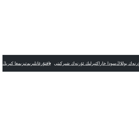
رنەك يوللاڭ
سودا خاراكتېرلىك ئۆرنەك شىركىتى
ياقتۇرغانلىرىم
تىزىمغا كىرىڭ