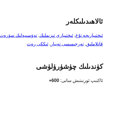
ئالاھىدىلىكلەر
ئىختىيارىچە تۇغ
, 
ئىختىيارى تىزىملىك
, 
تەۋسىيەلىك سۈرەت
قاتلاملىق
, 
تەرجىمىسى تەييار
, 
ئىككى رەت
كۈندىلىك چۈشۈرۈلۈشى
ئاكتىپ ئورنىتىش سانى:
600+