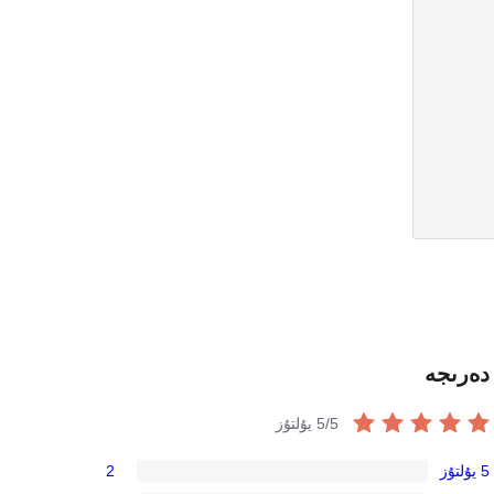
دەرىجە
/5 يۇلتۇز
5
5 يۇلتۇز
2
2