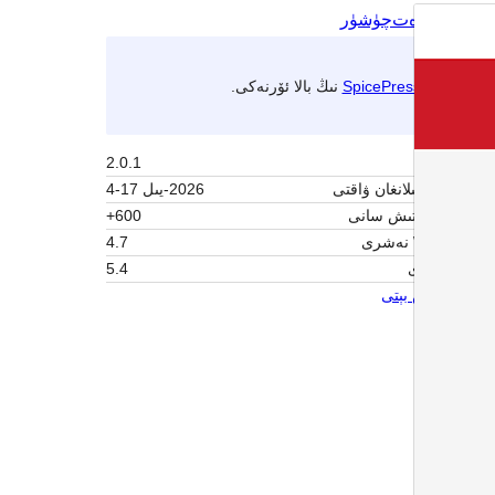
ئالدىن كۆزەت
چۈشۈر
بۇ
SpicePress
نىڭ بالا ئۆرنەكى.
نەشرى
2.0.1
ئاخىرقى يېڭىلانغان ۋاقتى
2026-يىل 17-4
ئاكتىپ ئورنىتىش سانى
600+
WordPress نەشرى
4.7
PHP نەشرى
5.4
ئۆرنەك باش بېتى