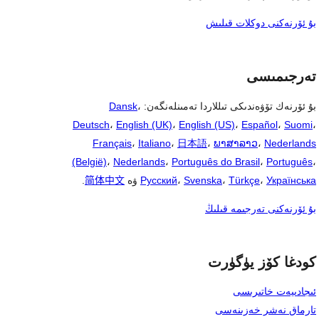
بۇ ئۆرنەكنى دوكلات قىلىش
تەرجىمىسى
بۇ ئۆرنەك تۆۋەندىكى تىللاردا تەمىنلەنگەن:
،
Dansk
Deutsch
،
English (UK)
،
English (US)
،
Español
،
Suomi
،
Français
،
Italiano
،
日本語
،
ພາສາລາວ
،
Nederlands
(België)
،
Nederlands
،
Português do Brasil
،
Português
،
Українська
،
Türkçe
،
Svenska
،
Русский
ۋە
简体中文
.
بۇ ئۆرنەكنى تەرجىمە قىلىڭ
كودغا كۆز يۈگۈرت
ئىجادىيەت خاتىرىسى
تارماق نەشر خەزىنەسى