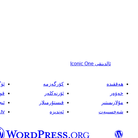
ئالدىنقى
Iconic One
ھەققىدە
كۆرگەزمە
ئۈ
خەۋەر
ئۆرنەكلەر
قو
مۇلازىمىتىر
قىستۇرمىلار
ئىج
شەخسىيەت
ئەندىزە
tv