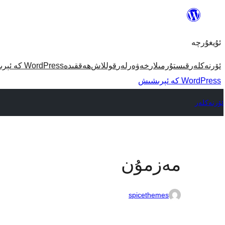
مەزمۇنغا
ئاتلاش
ئۇيغۇرچە
ئۆرنەكلەر
قىستۇرمىلار
خەۋەرلەر
قوللاش
ھەققىدە
WordPress كە ئېرىشىش
WordPress كە ئېرىشىش
ئۆرنەكلەر
مەزمۇن
spicethemes