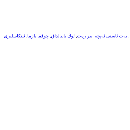
, 
بەت ئاستى ئەپچە
, 
بىر رەت
, 
ئوڭ يانبالداق
, 
چوققا يازما
, 
ئىنكاسلىرى