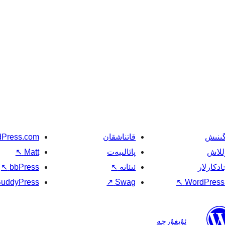
گىنىش
قاتناشقان
Press.com
للاش
پائالىيەت
Matt
↖
ادكارلار
ئىئانە
↖
bbPress
↖
uddyPress
↗
Swag
↖
WordPress.
ئۇيغۇرچە