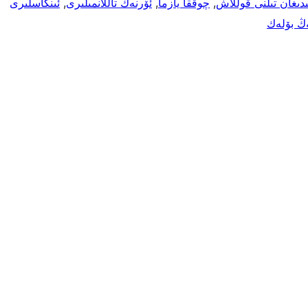
ىدىغان تىلنى قوللاش
, 
چوققا يازما
, 
ئۆرنەك تاللانمىلىرى
, 
ئىنكاسلىرى
ڭ بۆلەك