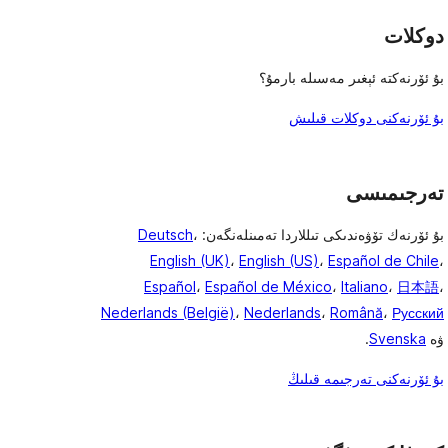
دوكلات
بۇ ئۆرنەكتە ئېغىر مەسىلە بارمۇ؟
بۇ ئۆرنەكنى دوكلات قىلىش
تەرجىمىسى
بۇ ئۆرنەك تۆۋەندىكى تىللاردا تەمىنلەنگەن:
،
Deutsch
English (UK)
،
English (US)
،
Español de Chile
،
Español
،
Español de México
،
Italiano
،
日本語
،
Nederlands (België)
،
Nederlands
،
Română
،
Русский
ۋە
Svenska
.
بۇ ئۆرنەكنى تەرجىمە قىلىڭ