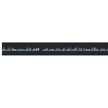
رنەك يوللاڭ
سودا خاراكتېرلىك ئۆرنەك شىركىتى
ياقتۇرغانلىرىم
تىزىمغا كىرىڭ