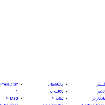
گىنىش
قاتناشقان
Press.com
للاش
پائالىيەت
↖
ادكارلار
ئىئانە
↖
Matt
↖