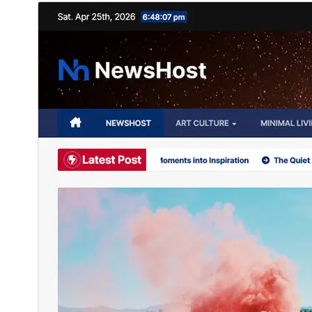
ئالدىن كۆزەت
چۈشۈر
بۇ
Newsup
نىڭ بالا ئۆرنەكى.
نەشرى
0.2
ئاخىرقى يېڭىلانغان ۋاقتى
2026-يىل 14-5
ئاكتىپ ئورنىتىش سانى
500+
WordPress نەشرى
6.6
PHP نەشرى
7.4
ئۆرنەك باش بېتى