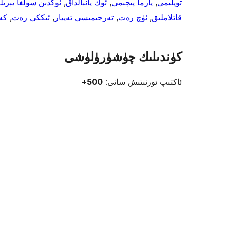
توپلىمى
, 
يازما پىچىمى
, 
ئوڭ يانبالداق
, 
ئوڭدىن سولغا يېزىل
قاتلاملىق
, 
ئۈچ رەت
, 
تەرجىمىسى تەييار
, 
ئىككى رەت
, 
كە
كۈندىلىك چۈشۈرۈلۈشى
ئاكتىپ ئورنىتىش سانى:
500+