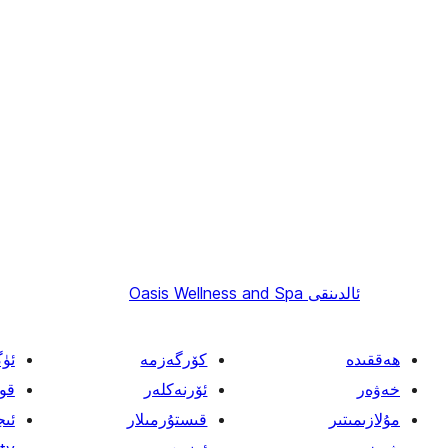
ئالدىنقى
Oasis Wellness and Spa
ھەققىدە
كۆرگەزمە
ئۈ
خەۋەر
ئۆرنەكلەر
قو
مۇلازىمىتىر
قىستۇرمىلار
ئىج