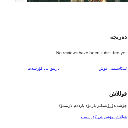
دەرىجە
No reviews have been submitted yet.
ئىنكاس
ئىنكاسىمنى قوش
بارلىق
نى كۆرسەت
قوللاش
چۈشەندۈرۈشىڭىز بارمۇ؟ ياردەم لازىممۇ؟
قوللاش مۇنبىرىنى كۆرسەت