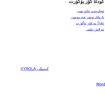
كودغا كۆز يۈگۈرت
ئىجادىيەت خاتىرىسى
تارماق نەشر خەزىنەسى
Trac تە كۆز يۈگۈرت
ئىزلاش بېلىتى
كېيىنكى
VYROLA
Word