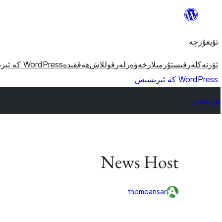
مەزمۇنغا
ئاتلاش
ئۇيغۇرچە
ئۆرنەكلەر
قىستۇرمىلار
خەۋەرلەر
قوللاش
ھەققىدە
WordPress كە ئېرىشىش
WordPress كە ئېرىشىش
ئۆرنەكلەر
News Host
themeansar