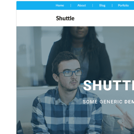
ئالدىن كۆزەت
چۈشۈر
بۇ
Shuttle
نىڭ بالا ئۆرنەكى.
نەشرى
1.0.0
ئاخىرقى يېڭىلانغان ۋاقتى
2026-يىل 29-3
ئاكتىپ ئورنىتىش سانى
10+
WordPress نەشرى
5.0
PHP نەشرى
5.6
ئۆرنەك باش بېتى