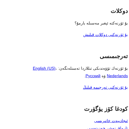
دوكلات
بۇ ئۆرنەكتە ئېغىر مەسىلە بارمۇ؟
بۇ ئۆرنەكنى دوكلات قىلىش
تەرجىمىسى
بۇ ئۆرنەك تۆۋەندىكى تىللاردا تەمىنلەنگەن:
،
English (US)
Nederlands
ۋە
Русский
.
بۇ ئۆرنەكنى تەرجىمە قىلىڭ
كودغا كۆز يۈگۈرت
ئىجادىيەت خاتىرىسى
تارماق نەشر خەزىنەسى