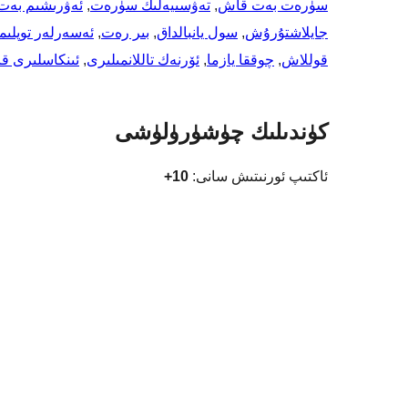
سۈرەت بەت قاش
, 
تەۋسىيەلىك سۈرەت
, 
ئەۋرىشىم بەت
جايلاشتۇرۇش
, 
سول يانبالداق
, 
بىر رەت
, 
ئەسەرلەر توپلىم
قوللاش
, 
چوققا يازما
, 
ئۆرنەك تاللانمىلىرى
, 
ئىنكاسلىرى قا
كۈندىلىك چۈشۈرۈلۈشى
ئاكتىپ ئورنىتىش سانى:
10+