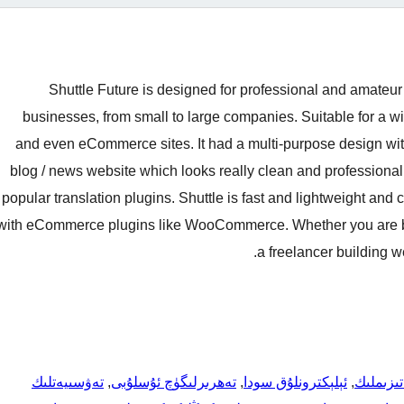
Shuttle Future is designed for professional and amateur 
businesses, from small to large companies. Suitable for a wi
and even eCommerce sites. It had a multi-purpose design wit
blog / news website which looks really clean and professional
popular translation plugins. Shuttle is fast and lightweight and 
with eCommerce plugins like WooCommerce. Whether you are buil
a freelancer building we
تىزىملىك
, 
ئېلېكترونلۇق سودا
, 
تەھرىرلىگۈچ ئۇسلۇبى
, 
تەۋسىيەتلىك