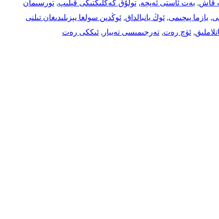
 قاش
, 
بەت ئاستى ئەپچە
, 
تولۇق كەڭلىكتىكى قېلىپ
, 
تورسىمان
ى
, 
يازما پىچىمى
, 
ئوڭ يانبالداق
, 
ئوڭدىن سولغا يېزىلىدىغان تىلنى
تلاملىق
, 
ئۈچ رەت
, 
تەرجىمىسى تەييار
, 
ئىككى رەت