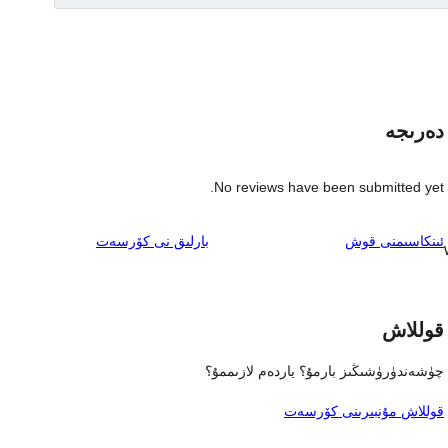
دەرىجە
No reviews have been submitted yet.
ئىنكاس
ئىنكاسىمنى قوش
بارلىق
نى كۆرسەت
قوللاش
چۈشەندۈرۈشىڭىز بارمۇ؟ ياردەم لازىممۇ؟
قوللاش مۇنبىرىنى كۆرسەت