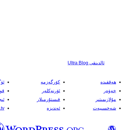
ئالدىنقى
Ultra Blog
ھەققىدە
كۆرگەزمە
ئۈ
خەۋەر
ئۆرنەكلەر
قو
مۇلازىمىتىر
قىستۇرمىلار
ئىج
شەخسىيەت
ئەندىزە
tv