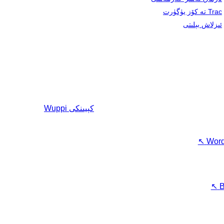
Trac تە كۆز يۈگۈرت
ئىزلاش بېلىتى
كېيىنكى
Wuppi
↖
Word
↖
B