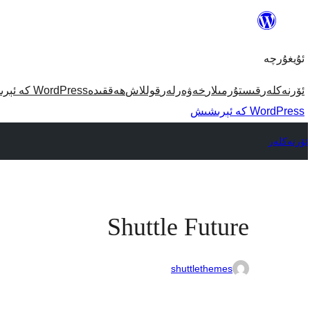
مەزمۇنغا
ئاتلاش
ئۇيغۇرچە
ئۆرنەكلەر
قىستۇرمىلار
خەۋەرلەر
قوللاش
ھەققىدە
WordPress كە ئېرىشىش
WordPress كە ئېرىشىش
ئۆرنەكلەر
Shuttle Future
shuttlethemes