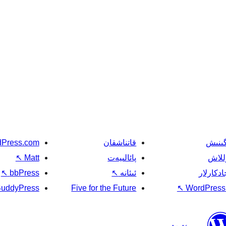
گىنىش
قاتناشقان
Press.com
للاش
پائالىيەت
Matt
↖
ادكارلار
ئىئانە
↖
bbPress
↖
uddyPress
Five for the Future
↖
WordPress.