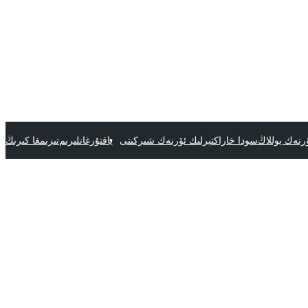
رنەك يوللاڭ
سودا خاراكتېرلىك ئۆرنەك شىركىتى
ياقتۇرغانلىرىم
تىزىمغا كىرىڭ