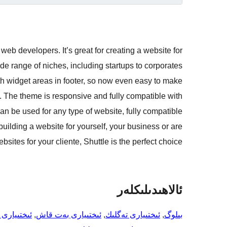
web developers. It’s great for creating a website for
de range of niches, including startups to corporates
h widget areas in footer, so now even easy to make
. The theme is responsive and fully compatible with
can be used for any type of website, fully compatible
ding a website for yourself, your business or are
bsites for your cliente, Shuttle is the perfect choice.
ئالاھىدىلىكلەر
بىلوگ
, 
ئىختىيارى تەگلىك
, 
ئىختىيارى بەت قاش
, 
ئىختىيارى 