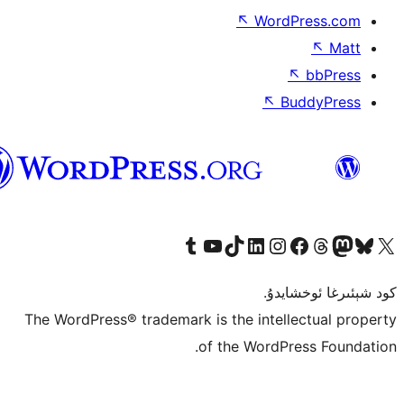
ئۇيغۇرچە
The WordPr