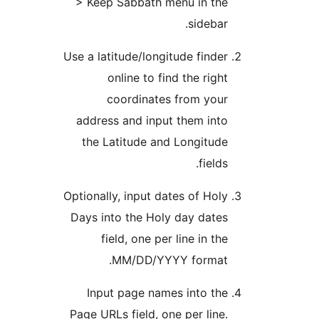
> Keep Sabbath menu in th
sideba
Use a latitude/longitude find
online to find the rig
coordinates from you
address and input them in
the Latitude and Longitu
field
Optionally, input dates of Ho
Days into the Holy day dat
field, one per line in t
MM/DD/YYYY format
Input page names into t
Page URLs field, one per lin