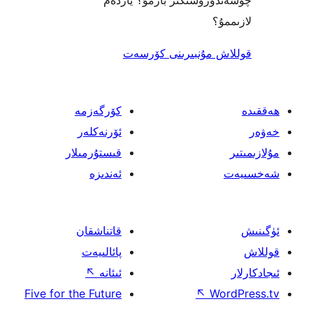
رۈشىڭىز بارمۇ؟ ياردەم
؟
 مۇنبىرىنى كۆرسەت
كۆرگەزمە
ئۆرنەكلەر
قىستۇرمىلار
ئەندىزە
قاتناشقان
پائالىيەت
ئىئانە
↖
Five for the Future
↖
W