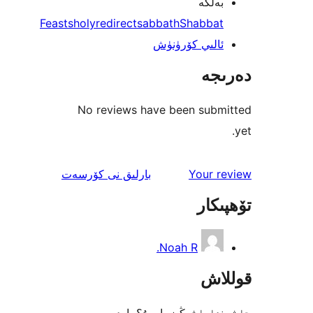
لگە
Feasts
holy
redirect
sabbath
Shabba
لىي كۆرۈنۈش
جە
No reviews have been sub
ئىنكاس
Your 
بارلىق
نى كۆرسەت
كار
Noah R.
اش