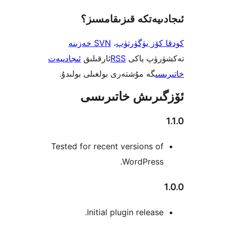
يەتكە قىزىقامسىز؟
ۆز يۈگۈرتۈپ
،
SVN خەزىنە
ۈپ ياكى
RSS
ئارقىلىق
ئىجادىيەت
ى
گە مۇشتەرى بولغىلى بولىدۇ.
رىش خاتىرىسى
Tested for recent versions 
WordPress
Initial plugin releas