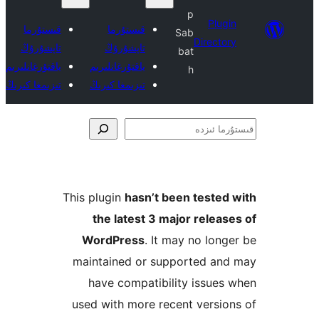
p
Plu
قىستۇرما
قىستۇرما
Sab
Direct
تاپشۇرۇڭ
تاپشۇرۇڭ
bat
ياقتۇرغانلىرىم
ياقتۇرغانلىرىم
h
تىزىمغا كىرىڭ
تىزىمغا كىرىڭ
ا
This plugin
hasn’t been teste
the latest 3 major rele
WordPress
. It may no lo
maintained or supported a
have compatibility issu
used with more recent vers