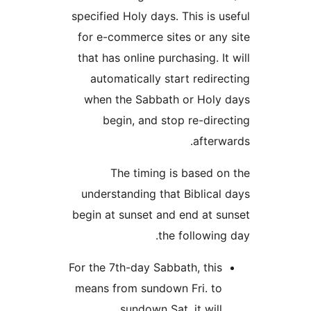
specified Holy days. This is
for e-commerce sites or a
that has online purchasing. 
automatically start redi
when the Sabbath or Hol
begin, and stop re-di
afte
The timing is based
understanding that Biblic
begin at sunset and end at
the followi
For the 7th-day Sabbath, th
means from sundown Fri. t
sundown Sat. it wi