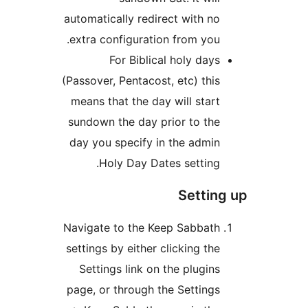
automatically redirect with 
extra configuration from yo
For Biblical holy da
(Passover, Pentacost, etc) th
means that the day will sta
sundown the day prior to t
day you specify in the adm
Holy Day Dates settin
Setti
Navigate to the Keep Sabbat
settings by either clicking t
Settings link on the plugi
page, or through the Settin