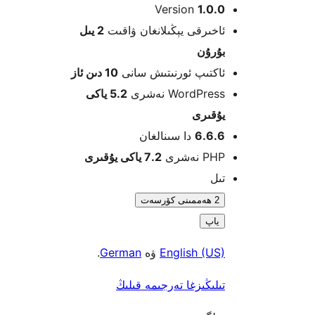
Version
1.0
خىرقى يېڭىلانغان ۋاقىت
2 يىل
ۇرۇن
كتىپ ئورنىتىش سانى
10 دىن ئاز
WordPre نەشرى
5.2 ياكى
قىرى
6.6.
دا سىنالغان
 نەشرى
7.2 ياكى يۇقىرى
ل
2 ھەممىنى كۆرسەت
ياپ
English (U
ۋە
German
.
لىڭىزغا تەرجىمە قىلىڭ