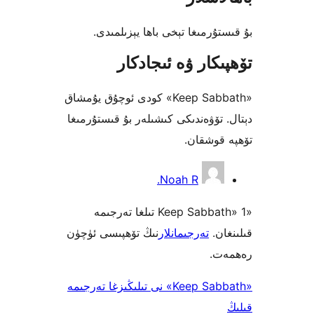
رمىغا تېخى باھا يېزىلمىدى.
كار ۋە ئىجادكار
«Keep Sabbath» كودى ئوچۇق يۇمشاق
تۆۋەندىكى كىشىلەر بۇ قىستۇرمىغا
وشقان.
Noah R.
«Keep Sabbath» 1 تىلغا تەرجىمە
ن.
تەرجىمانلار
نىڭ تۆھپىسى ئۈچۈن
.
«Keep Sabbath» نى تىلىڭىزغا تەرجىمە