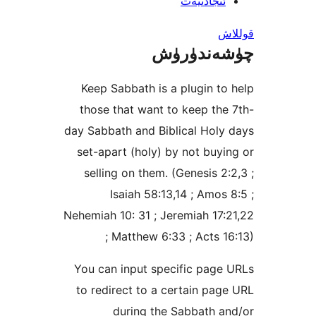
جادىيەت
ندۈرۈش
Keep Sabbath is a plugin 
those that want to keep t
day Sabbath and Biblical Ho
set-apart (holy) by not bu
selling on them. (Genesis 
Isaiah 58:13,14 ; Amo
Nehemiah 10: 31 ; Jeremiah 1
; Matthew 6:33 ; Acts
You can input specific pa
to redirect to a certain p
during the Sabbath 