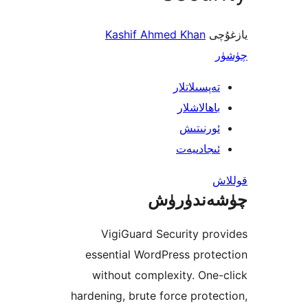
ى
Kashif Ahmed Khan
پسىلاتلار
ھالاشلار
رنىتىش
جادىيەت
ندۈرۈش
VigiGuard Security p
essential WordPress pro
without complexity. On
hardening, brute force prot