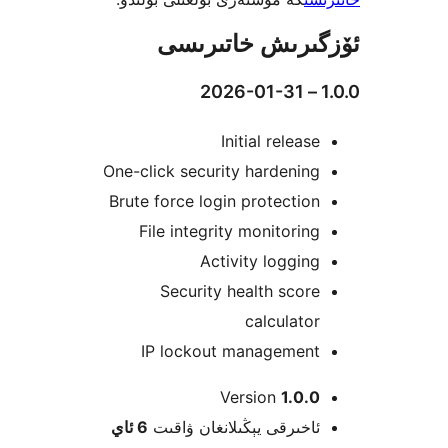
رىش خاتىرىسى
Initial relea
One-click security hardeni
Brute force login protecti
File integrity monitori
Activity loggi
Security health sco
calculat
IP lockout managemen
Version
1.0
خىرقى يېڭىلانغان ۋاقىت
6 ئاي