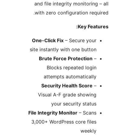
and file integrity monitorin
with zero configuration re
Key Fe
One-Click Fix
– Secure you
site instantly with one butt
Brute Force Protection
Blocks repeated log
attempts automatical
Security Health Score
Visual A-F grade showin
your security stat
File Integrity Monitor
– Scan
3,000+ WordPress core file
weekl