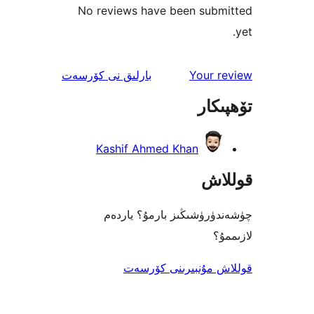
No reviews have been sub
ئىنكاس
Your 
بارلىق
نى كۆرسەت
كار
Kashif Ahmed Khan
اش
رۈشىڭىز بارمۇ؟ ياردەم
؟
 مۇنبىرىنى كۆرسەت