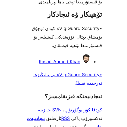
رمىغا تېخى باھا يېزىلمىدى.
كار ۋە ئىجادكار
«VigiGuard Security» كودى ئوچۇق
دېتال. تۆۋەندىكى كىشىلەر بۇ
ىغا تۆھپە قوشقان.
Kashif Ahmed Khan
«VigiGuard Security» نى تىلىڭىزغا
 قىلىڭ
يەتكە قىزىقامسىز؟
ۆز يۈگۈرتۈپ
،
SVN خەزىنە
ۈپ ياكى
RSS
ئارقىلىق
ئىجادىيەت
ى
گە مۇشتەرى بولغىلى بولىدۇ.