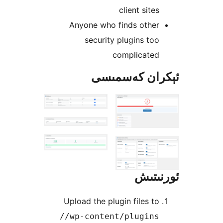
client sit
Anyone who finds othe
security plugins t
complicate
ان كەسمىسى
تىش
Upload the plugin files 
/wp-content/plugins