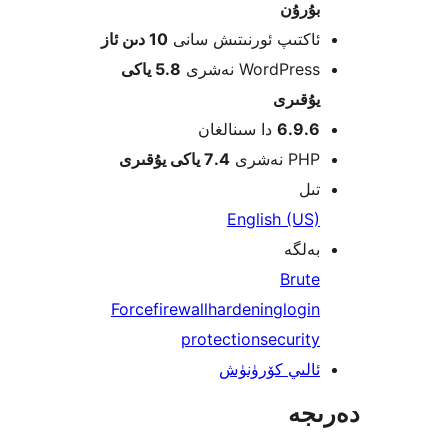
ۇرۇن
كتىپ ئورنىتىش سانى
10 دىن ئاز
WordPre نەشرى
5.8 ياكى
قىرى
6.9.
دا سىنالغان
 نەشرى
7.4 ياكى يۇقىرى
ل
English (U
لگە
Brut
Force
firewall
hardening
log
protection
securi
لىي كۆرۈنۈش
جە