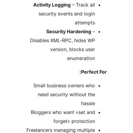
Activity Logging
– Track a
security events and log
attempt
Security Hardening
Disables XML-RPC, hides W
version, blocks us
enumeratio
Perfe
Small business owners wh
need security without t
hass
Bloggers who want «set an
forget» protecti
Freelancers managing multip