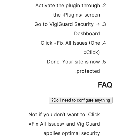
Activate the plugin throu
the ›Plugins‹ scre
Go to VigiGuard Security
Dashboar
Click «Fix All Issues (O
Click
Done! Your site is n
protecte
Do I need to configure a
Not if you don’t want to. Cli
«Fix All Issues» and VigiGua
applies optimal securi